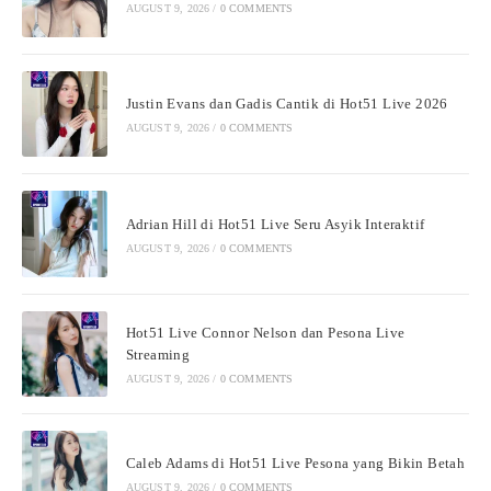
AUGUST 9, 2026
/
0 COMMENTS
Justin Evans dan Gadis Cantik di Hot51 Live 2026
AUGUST 9, 2026
/
0 COMMENTS
Adrian Hill di Hot51 Live Seru Asyik Interaktif
AUGUST 9, 2026
/
0 COMMENTS
Hot51 Live Connor Nelson dan Pesona Live
Streaming
AUGUST 9, 2026
/
0 COMMENTS
Caleb Adams di Hot51 Live Pesona yang Bikin Betah
AUGUST 9, 2026
/
0 COMMENTS