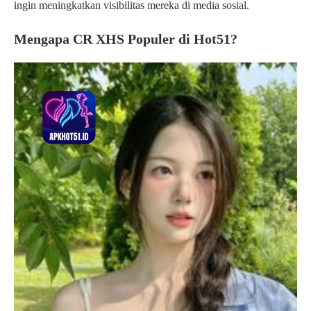
ingin meningkatkan visibilitas mereka di media sosial.
Mengapa CR XHS Populer di Hot51?