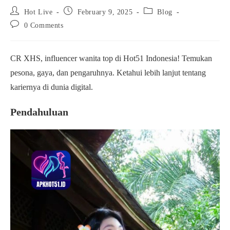
Post
Post
Post
Hot Live
February 9, 2025
Blog
author:
published:
category:
Post
0 Comments
comments:
CR XHS, influencer wanita top di Hot51 Indonesia! Temukan
pesona, gaya, dan pengaruhnya. Ketahui lebih lanjut tentang
kariernya di dunia digital.
Pendahuluan