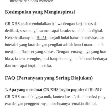
menarik dan tidak monoton.
Kesimpulan yang Menginspirasi
CR XHS telah membuktikan bahwa dengan kerja keras dan
dedikasi, seseorang bisa mencapai kesuksesan di dunia digital.
Keberhasilannya di
Hot51
menjadi bukti bahwa kreativitas dan
interaksi yang kuat dengan pengikut adalah kunci utama untuk
menjadi influencer yang sukses. Dengan semangatnya yang luar
biasa, ia terus menginspirasi banyak orang untuk berani berkarya
dan mencapai impian mereka.
FAQ (Pertanyaan yang Sering Diajukan)
1. Apa yang membuat CR XHS begitu populer di Hot51?
CR XHS memiliki gaya unik, konten kreatif, dan interaksi yang
erat dengan penggemarnya, membuatnya semakin dicintai.