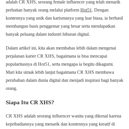
adalah CR XHS, seorang female influencer yang telah menarik
perhatian banyak orang melalui platform
Hot51
. Dengan
kontennya yang unik dan karismanya yang luar biasa, ia berhasil
membangun basis penggemar yang besar serta mendapatkan
banyak peluang dalam industri hiburan digital.
Dalam artikel ini, kita akan membahas lebih dalam mengenai
perjalanan karier CR XHS, bagaimana ia bisa mencapai
popularitasnya di Hot51, serta mengapa ia begitu dikagumi.
Mari kita simak lebih lanjut bagaimana CR XHS membawa
perubahan dalam dunia digital dan menjadi inspirasi bagi banyak
orang.
Siapa Itu CR XHS?
CR XHS adalah seorang influencer wanita yang dikenal karena
kepribadiannya yang menarik dan kontennya yang kreatif di