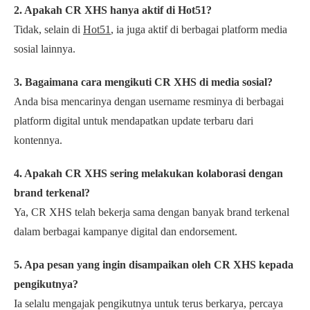
2. Apakah CR XHS hanya aktif di Hot51?
Tidak, selain di
Hot51
, ia juga aktif di berbagai platform media
sosial lainnya.
3. Bagaimana cara mengikuti CR XHS di media sosial?
Anda bisa mencarinya dengan username resminya di berbagai
platform digital untuk mendapatkan update terbaru dari
kontennya.
4. Apakah CR XHS sering melakukan kolaborasi dengan
brand terkenal?
Ya, CR XHS telah bekerja sama dengan banyak brand terkenal
dalam berbagai kampanye digital dan endorsement.
5. Apa pesan yang ingin disampaikan oleh CR XHS kepada
pengikutnya?
Ia selalu mengajak pengikutnya untuk terus berkarya, percaya