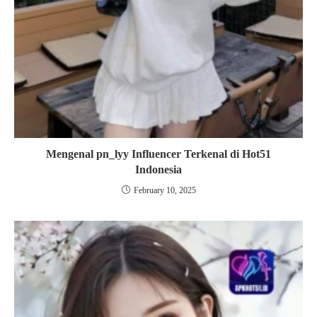
Mengenal pn_lyy Influencer Terkenal di Hot51
Indonesia
February 10, 2025