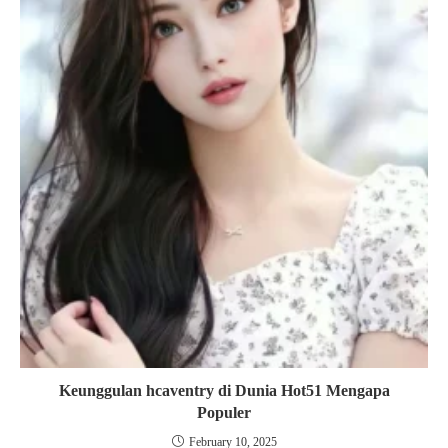
Keunggulan hcaventry di Dunia Hot51 Mengapa
Populer
February 10, 2025