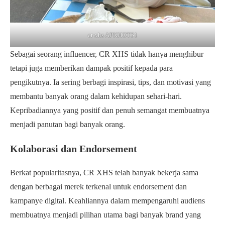
cr xhs APKHOT51
Sebagai seorang influencer, CR XHS tidak hanya menghibur
tetapi juga memberikan dampak positif kepada para
pengikutnya. Ia sering berbagi inspirasi, tips, dan motivasi yang
membantu banyak orang dalam kehidupan sehari-hari.
Kepribadiannya yang positif dan penuh semangat membuatnya
menjadi panutan bagi banyak orang.
Kolaborasi dan Endorsement
Berkat popularitasnya, CR XHS telah banyak bekerja sama
dengan berbagai merek terkenal untuk endorsement dan
kampanye digital. Keahliannya dalam mempengaruhi audiens
membuatnya menjadi pilihan utama bagi banyak brand yang